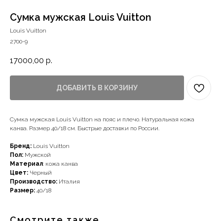
Сумка мужская Louis Vuitton
Louis Vuitton
2700-9
17000,00
р.
ДОБАВИТЬ В КОРЗИНУ
Сумка мужская Louis Vuitton на пояс и плечо. Натуральная кожа
Наши примущества
канва. Размер 40/18 см. Быстрые доставки по России.
Бренд:
Louis Vuitton
Пол:
Мужской
Материал
: кожа канва
Цвет:
Черный
Производство:
Италия
Размер:
40/18
Доставка с примеркой
Смотрите также