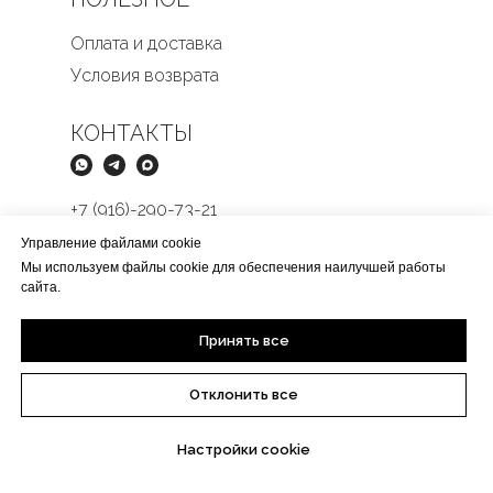
Оплата и доставка
Условия возврата
КОНТАКТЫ
+7 (916)-290-73-21
Butikmens@yandex.ru
Управление файлами cookie
Мы используем файлы cookie для обеспечения наилучшей работы
сайта.
Принять все
Отклонить все
Настройки cookie