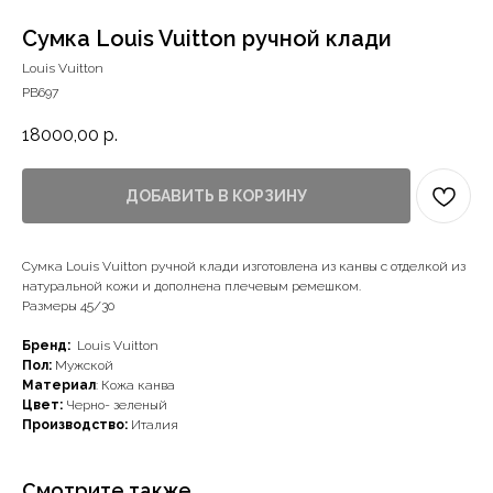
Сумка Louis Vuitton ручной клади
Louis Vuitton
PB697
18000,00
р.
ДОБАВИТЬ В КОРЗИНУ
Сумка Louis Vuitton ручной клади изготовлена из канвы с отделкой из
Наши примущества
натуральной кожи и дополнена плечевым ремешком.
Размеры 45/30
Бренд:
Louis Vuitton
Пол:
Мужской
Материал
: Кожа канва
Цвет:
Черно- зеленый
Производство:
Италия
Доставка с примеркой
Смотрите также