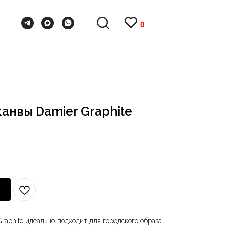
0
0
канвы Damier Graphite
raphite идеально подходит для городского образа