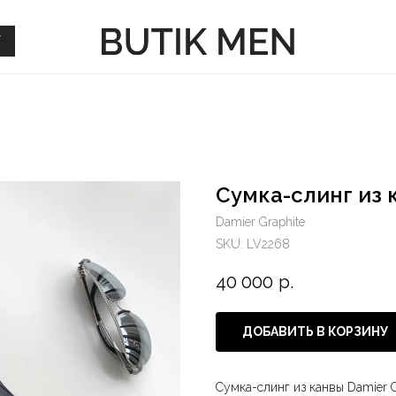
Г
Г
Сумка-слинг из 
Damier Graphite
SKU:
LV2268
40 000
р.
ДОБАВИТЬ В КОРЗИНУ
Сумка-слинг из канвы Damier G