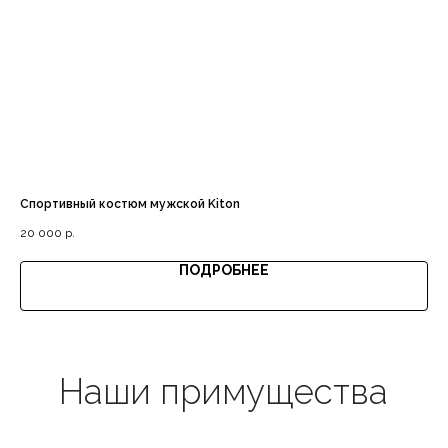
Доставка с примеркой
Выгодная цена
Спортивный костюм мужской Kiton
Кр
20 000
р.
30
ПОДРОБНЕЕ
Гарантия качества