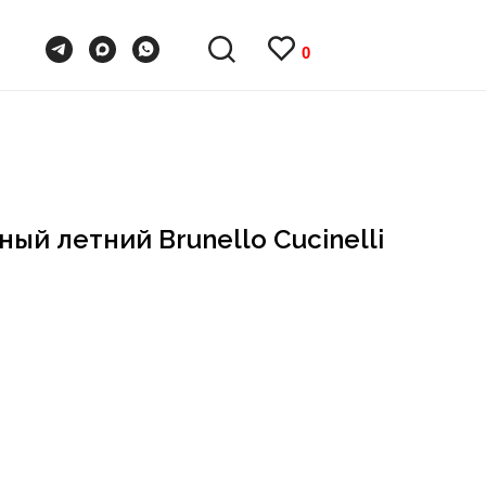
0
0
ый летний Brunello Cucinelli