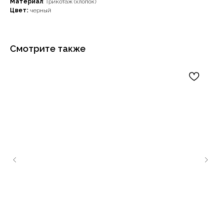
Материал
: Трикотаж (хлопок)
Цвет:
черный
Смотрите также
Наши примущества
Доставка с примеркой