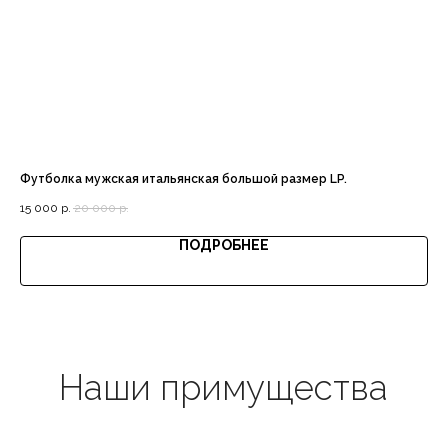
Доставка с примеркой
Футболка мужская итальянская большой размер LP.
Сп
Выгодная цена
15 000
р.
20 000
р.
15 
Out
ПОДРОБНЕЕ
Гарантия качества