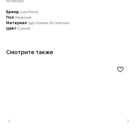
по России.
Бренд:
Loro Piana
Пол:
Мужской
Материал
: (94% Хлопок 6% эластан)
Цвет:
Синий
Смотрите также
Наши примущества