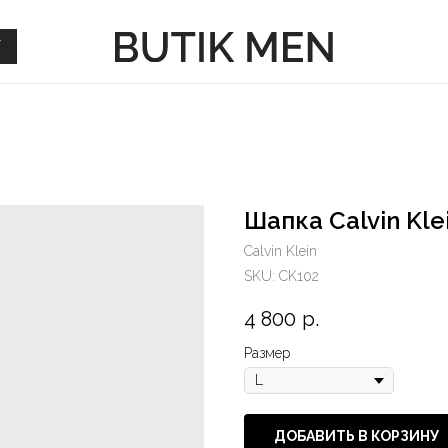
Г
Г
Шапка Calvin Kle
Calvin Klein
SKU:
CK102
4 800
р.
Размер
ДОБАВИТЬ В КОРЗИНУ