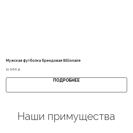
Доставка с примеркой
Выгодная цена
Мужская футболка брендовая Billionaire
Дж
11 000
р.
15 
ПОДРОБНЕЕ
Гарантия качества