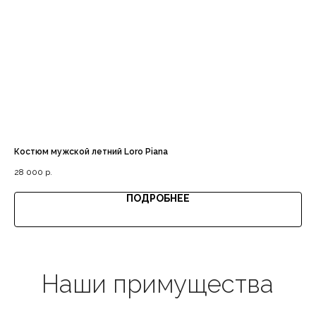
Доставка с примеркой
Выгодная цена
Костюм мужской летний Loro Piana
Ре
28 000
р.
18 
ПОДРОБНЕЕ
Гарантия качества