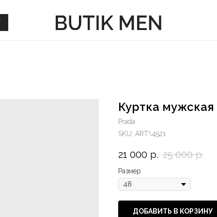
Г
Г
Куртка мужская 
Prada
SKU:
ART\4521
21 000
р.
25 000
р.
Размер
ДОБАВИТЬ В КОРЗИНУ