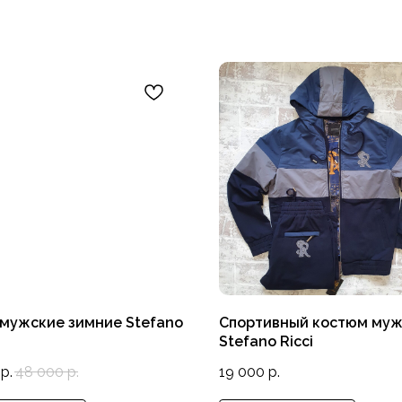
мужские зимние Stefano
Спортивный костюм му
Stefano Ricci
р.
48 000
р.
19 000
р.