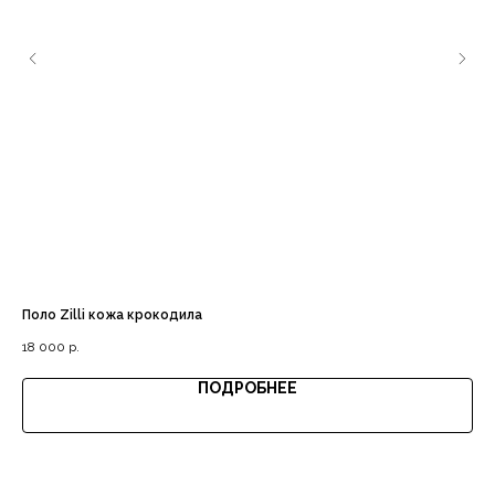
Доставка с примеркой
Выгодная цена
Поло Zilli кожа крокодила
Му
18 000
р.
9 5
ПОДРОБНЕЕ
Гарантия качества