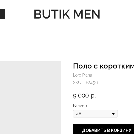
Г
Г
Поло с коротким
Loro Piana
SKU:
LP245-1
9 000
р.
Размер
ДОБАВИТЬ В КОРЗИНУ