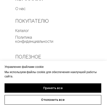
О нас
ПОКУПАТЕЛЮ
Каталог
Политика
конфиденциальности
ПОЛЕЗНОЕ
Оплата и доставка
Управление файлами cookie
Мы используем файлы cookie для обеспечения наилучшей работы
Условия возврата
сайта.
КОНТАКТЫ
Принять все
Отклонить все
+7 (916)-290-73-21