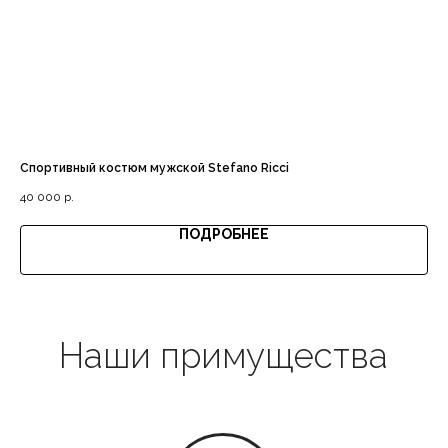
Доставка с примеркой
Спортивный костюм мужской Stefano Ricci
Ту
Выгодная цена
40 000
р.
32 
ПОДРОБНЕЕ
Гарантия качества