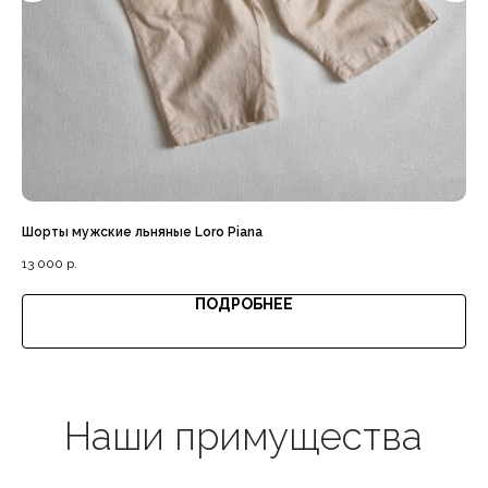
Доставка с примеркой
Выгодная цена
Шорты мужские льняные Loro Piana
Су
13 000
р.
18 
ПОДРОБНЕЕ
Гарантия качества