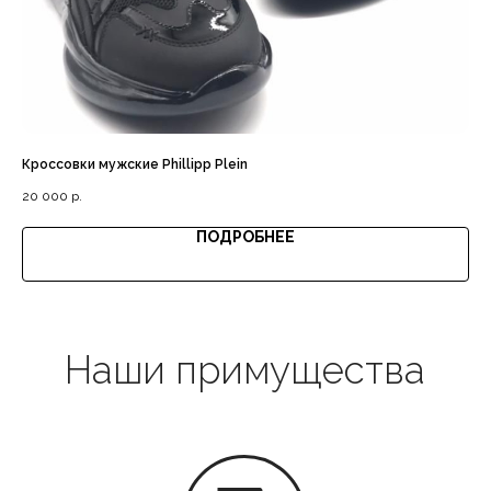
Доставка с примеркой
Кроссовки мужские Phillipp Plein
Сум
Выгодная цена
20 000
р.
23 
ПОДРОБНЕЕ
Гарантия качества