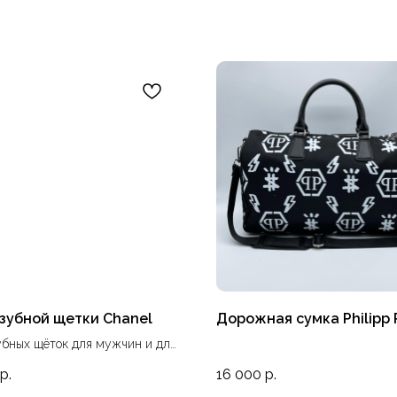
зубной щетки Chanel
Дорожная сумка Philipp 
убных щёток для мужчин и для
 Цена указана за один набор
р.
16 000
р.