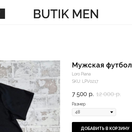
Г
Г
Мужская футбол
Loro Piana
SKU:
LPV0217
7 500
р.
12 000
р.
Размер
ДОБАВИТЬ В КОРЗИНУ