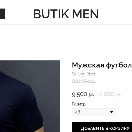
Г
Г
Мужская футбол
Stefano Ricci
SKU:
SR0141I
9 500
р.
12 000
р.
Размер
ДОБАВИТЬ В КОРЗИНУ