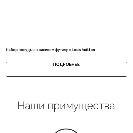
Доставка с примеркой
Набор посуды в красивом футляре Louis Vuitton
По
Выгодная цена
28
ПОДРОБНЕЕ
Гарантия качества