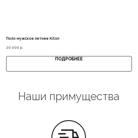
Доставка с примеркой
Поло мужское летнее Kiton
Су
Выгодная цена
20 000
р.
22
ПОДРОБНЕЕ
Гарантия качества
Все в наличии