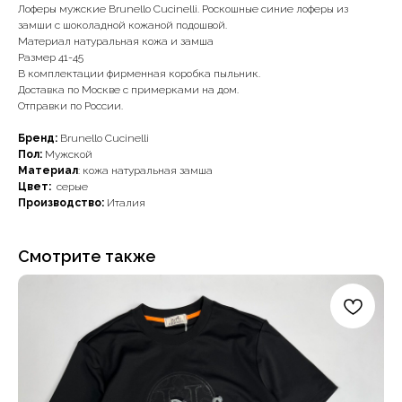
Лоферы мужские Brunello Cucinelli. Роскошные синие лоферы из
замши с шоколадной кожаной подошвой.
Материал натуральная кожа и замша
Размер 41-45
В комплектации фирменная коробка пыльник.
Доставка по Москве с примерками на дом.
Отправки по России.
Бренд:
Brunello Cucinelli
Пол:
Мужской
Материал
: кожа натуральная замша
Цвет:
серые
Производство:
Италия
Смотрите также
Наши примущества