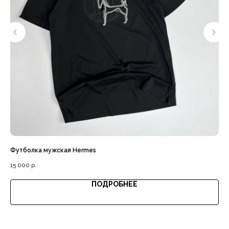
Доставка с примеркой
Выгодная цена
Футболка мужская Hermes
Пар
15 000
р.
25 
ПОДРОБНЕЕ
Гарантия качества