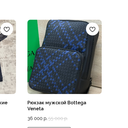
кие
Рюкзак мужской Bottega
Veneta
36 000
р.
55 000
р.