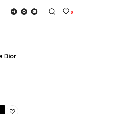
0
0
 Dior