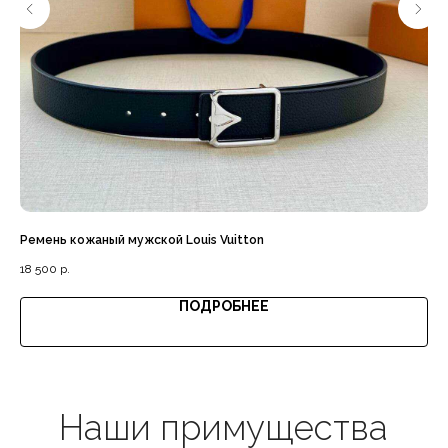
Доставка с примеркой
Выгодная цена
Ремень кожаный мужской Louis Vuitton
Мо
18 500
р.
28
ПОДРОБНЕЕ
Гарантия качества