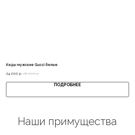
Доставка с примеркой
Выгодная цена
Кеды мужские Gucci белые
Пол
24 000
р.
28 000
р.
11 
ПОДРОБНЕЕ
Гарантия качества