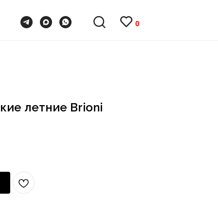
0
0
ие летние Brioni