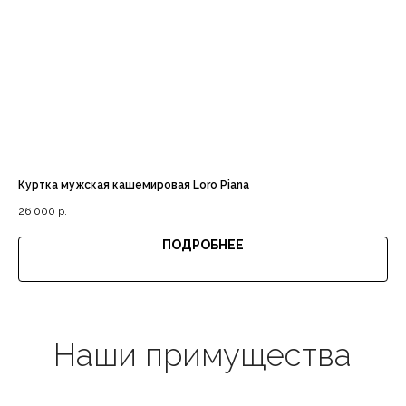
Доставка с примеркой
Выгодная цена
Куртка мужская кашемировая Loro Piana
Му
26 000
р.
8 
ПОДРОБНЕЕ
Гарантия качества