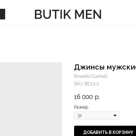
Г
Г
Джинсы мужские 
Brunello Cucinelli
SKU:
BC23-2
16 000
р.
Размер
ДОБАВИТЬ В КОРЗИНУ