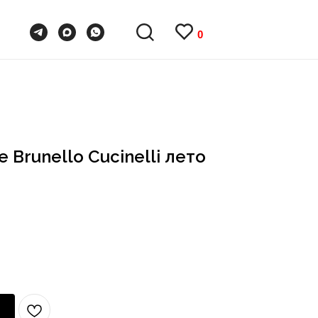
0
0
Brunello Cucinelli лето