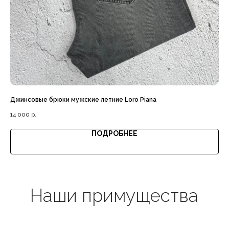
Доставка с примеркой
Джинсовые брюки мужские летние Loro Piana
Сп
Выгодная цена
14 000
р.
16 
ПОДРОБНЕЕ
Гарантия качества