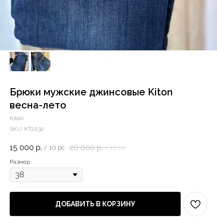
Брюки мужские джинсовые Kiton
весна-лето
Kiton
SKU:
KT2232
15 000
р.
20 000
р.
/
10 pc
/
10 pc
Размер
ДОБАВИТЬ В КОРЗИНУ