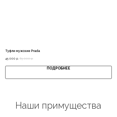
Доставка с примеркой
Туфли мужские Prada
Вет
Выгодная цена
45 000
р.
65 000
р.
22
ПОДРОБНЕЕ
Гарантия качества