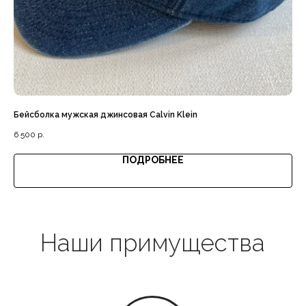
Доставка с примеркой
Бейсболка мужская джинсовая Calvin Klein
Му
Выгодная цена
6 500
р.
12 
ПОДРОБНЕЕ
Гарантия качества