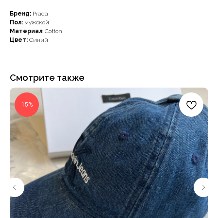
Бренд:
Prada
Пол:
мужской
Материал
: Cotton
Цвет:
Синий
Смотрите также
15%
Наши примущества