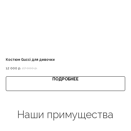
Доставка с примеркой
Выгодная цена
Костюм Gucci для девочки
Сп
12 000
р.
27 000
р.
14 
ПОДРОБНЕЕ
Гарантия качества