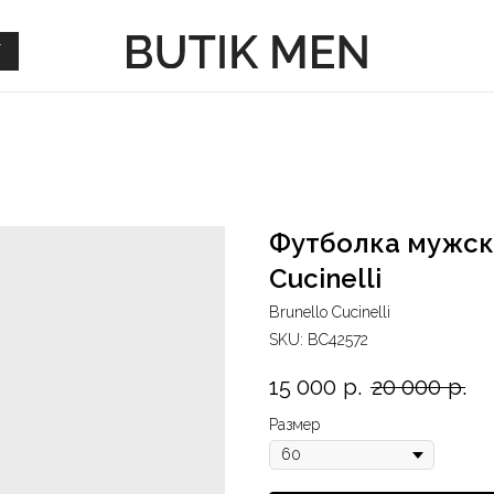
Г
Г
Футболка мужск
Cucinelli
Brunello Cucinelli
SKU:
BC42572
15 000
р.
20 000
р.
Размер