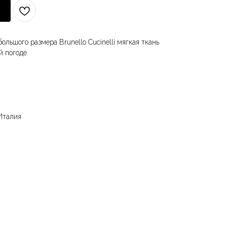
льшого размера Brunello Cucinelli мягкая ткань
ой погоде.
талия