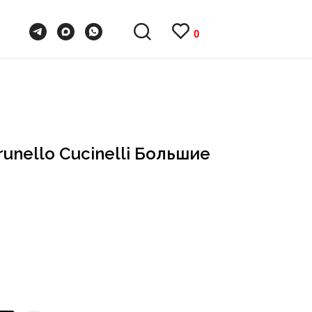
0
0
unello Cucinelli Большие