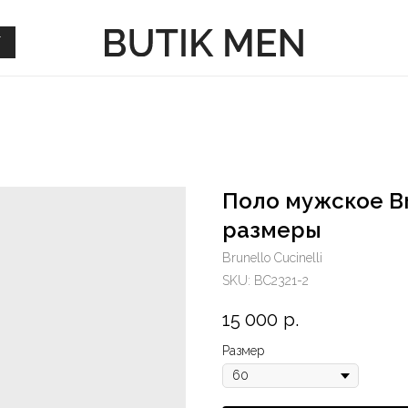
Г
Г
Поло мужское Br
размеры
Brunello Cucinelli
SKU:
BC2321-2
15 000
р.
Размер